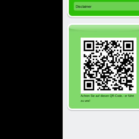
Disclaimer
Achten Sie auf diesen QR-Code,- er führt
zu uns!